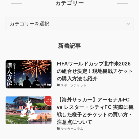
カテゴリー
カ
テ
ゴ
リ
新着記事
ー
FIFAワールドカップ北中米2026
の組合せ決定！現地観戦チケット
の購入方法も紹介
スポーツチケット
【海外サッカー】アーセナルFC
vs レスター・シティFC 実際に観
戦した様子とチケットの買い方・
注意点について
サッカーコラム