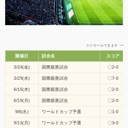
スクロールできます
開催日
試合名
スコア
3/24(金)
国際親善試合
〇2-0
3/29(水)
国際親善試合
〇7-0
6/15(木)
国際親善試合
〇2-0
6/19(月)
国際親善試合
〇2-0
9/8(水)
ワールドカップ予選
〇1-0
9/13(月)
ワールドカップ予選
〇3-0