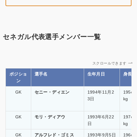
セネガル代表選手メンバー一覧
スクロールできます
ポジショ
選手名
生年月日
身長・
ン
GK
セニー・ディエン
1994年11月2
195c
3日
kg
GK
モリ・ディアウ
1993年6月22
197c
日
kg
GK
アルフレド・ゴミス
1993年9月5日
196c