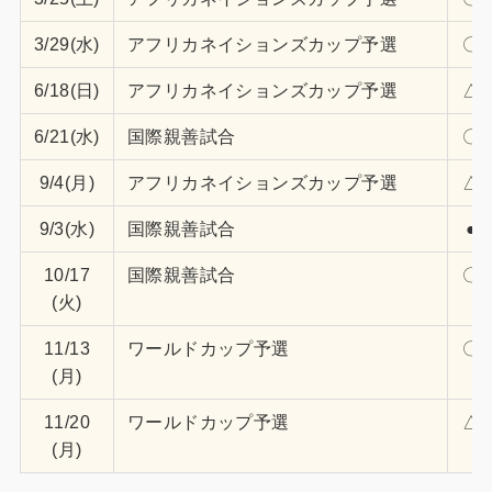
3/29(水)
アフリカネイションズカップ予選
〇1
6/18(日)
アフリカネイションズカップ予選
△1
6/21(水)
国際親善試合
〇4
9/4(月)
アフリカネイションズカップ予選
△1
9/3(水)
国際親善試合
●0
10/17
国際親善試合
〇1
(火)
11/13
ワールドカップ予選
〇4
(月)
11/20
ワールドカップ予選
△0
(月)