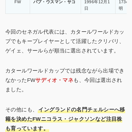
FW
パプ・ウスマン・サコ
1996年12月1
173c
日
明
今回のセネガル代表には、カタールワールドカッ
プでもキープレイヤーとして活躍したクリバリ、
ゲイェ、サールらが順当に選出されています。
カタールワールドカップでは残念ながら出場でき
なかったFW
サディオ・マネ
も、今回は選出され
ました。
その他にも、
イングランドの名門チェルシーへ移
籍を決めたFWニコラス・ジャクソンなど注目株
も育っています。