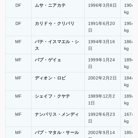
DF
ムサ・ニアカテ
1996年3月8日
190c
kg
DF
カリドゥ・クリバリ
1991年6月20
195c
日
kg
MF
パテ・イスマエル・シ
1994年3月16
186c
ス
日
kg
MF
パプ・ゲイェ
1999年1月24
189c
日
kg
MF
ディオン・ロピ
2002年2月2日
184c
kg
MF
シェイフ・クヤテ
1989年12月2
189c
1日
kg
MF
ナンパリス・メンディ
1992年6月23
167c
日
kg
MF
パプ・マタル・サール
2002年9月14
185c