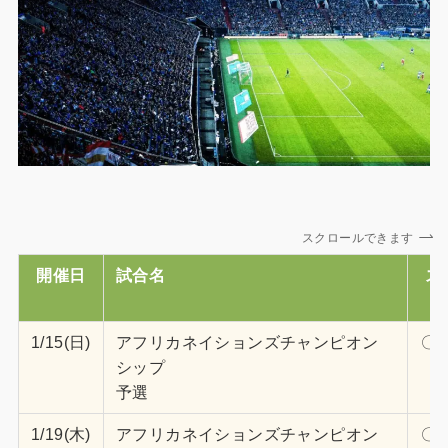
スクロールできます
開催日
試合名
ス
1/15(日)
アフリカネイションズチャンピオン
〇1
シップ
予選
1/19(木)
アフリカネイションズチャンピオン
〇1