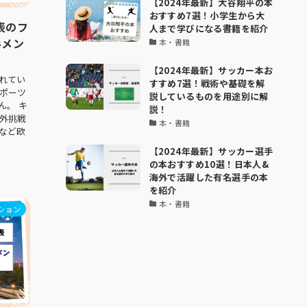
【2024年最新】大谷翔平の本
おすすめ7選！小学生から大
表のフ
人まで学びになる書籍を紹介
手メン
本・書籍
【2024年最新】サッカー本お
れてい
すすめ7選！戦術や基礎を解
ポーツ
説しているものを用途別に解
ん。 キ
説！
外挑戦
本・書籍
など欧
【2024年最新】サッカー選手
の本おすすめ10選！日本人&
海外で活躍した有名選手の本
を紹介
本・書籍
ション