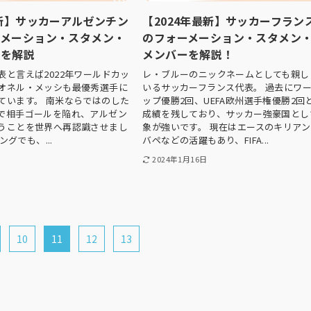
最新】サッカーアルゼンチン
【2024年最新】サッカーフラン
ーメーション・スタメン・
のフォーメーション・スタメン
ーを解説
メンバーを解説！
表と言えば2022年ワールドカッ
レ・ブルーのニックネームとしても親し
オネル・メッシも最優秀選手に
いるサッカーフランス代表。 過去にワ
ています。 南米ならではのした
ップ優勝2回、UEFA欧州選手権優勝2回
で相手ゴールを陥れ、アルゼン
成績を残しており、サッカー強豪国とし
うことを世界へ再認識させまし
象が強いです。 現在はエースのキリア
ングでも、...
バペなどの活躍もあり、FIFA...
2024年1月16日
10
11
12
13