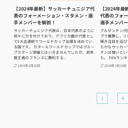
【2024年最新】サッカーチュニジア代
【2024年
表のフォーメーション・スタメン・選
代表のフォ
手メンバーを解説！
選手メンバ
サッカーチュニジア代表は、日本代表のように
アルゼンチン代
徐々に力を付けており、アフリカ圏の代表とし
プで優勝し、リ
て5大会連続でワールドカップ出場を決めてい
輝き注目を浴び
る国です。 カタールワールドカップではグルー
たかなサッカー
プステージ突破とはいきませんでしたが、前年
チンは強いとい
度王者のフランスに勝利する...
た。 FIFAランキ
2024年1月16日
2024年1月16日
1
...
9