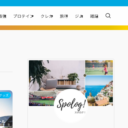
最強
プロテイン
クレカ
旅行
ジム
雑記
グッズ