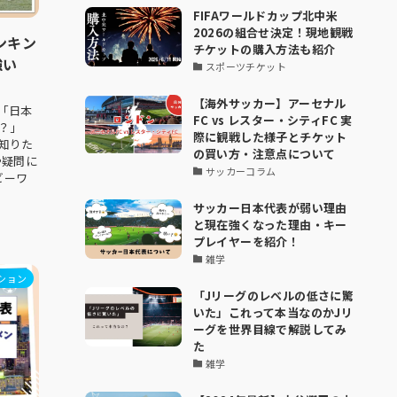
FIFAワールドカップ北中米
2026の組合せ決定！現地観戦
ンキン
チケットの購入方法も紹介
強い
スポーツチケット
【海外サッカー】アーセナル
「日本
FC vs レスター・シティFC 実
？」
際に観戦した様子とチケット
知りた
の買い方・注意点について
や疑問に
サッカーコラム
ビーワ
サッカー日本代表が弱い理由
と現在強くなった理由・キー
プレイヤーを紹介！
雑学
ション
「Jリーグのレベルの低さに驚
いた」これって本当なのかJリ
ーグを世界目線で解説してみ
た
雑学