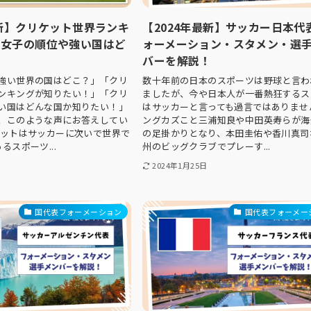
最新】クリケット世界ランキ
【2024年最新】サッカー日本代
・女子の順位や強い国はど
ォーメーション・スタメン・選
バーを解説！
強い世界の国はどこ？」「クリ
数十年前の日本のスポーツは野球と言わ
ンキングが知りたい！」「クリ
ましたが、今や日本人が一番熱狂するス
い国はどんな国か知りたい！」
はサッカーと言っても過言ではありませ
、このような声にお答えしてい
ングカズこと三浦知良や中田英寿らが海
ケットはサッカーに次いで世界で
の足掛かりとなり、本田圭佑や香川真司
るスポーツ...
州のビッグクラブでプレーす...
2024年1月25日
国代表フォーメーション
国代表フォーメー