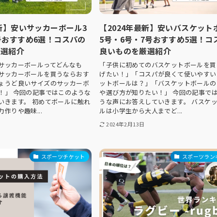
最新】安いサッカーボール3
【2024年最新】安いバスケット
号おすすめ6選！コスパの
5号・6号・7号おすすめ5選！コ
厳選紹介
良いものを厳選紹介
サッカーボールってどんなも
「子供に初めてのバスケットボールを買
サッカーボールを買うならおす
げたい！」「コスパが良くて使いやすい
ょうど良いサイズのサッカーボ
ットボールは？」「バスケットボールの
！」 今回の記事ではこのような
や選び方が知りたい！」 今回の記事で
いきます。 初めてボールに触れ
うな声にお答えしていきます。 バスケ
作りや趣味...
ルは小学生から大人までど...
2024年2月13日
スポーツチケット
スポーツラン