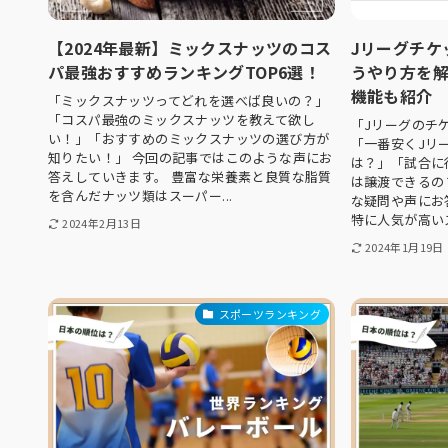
【2024年最新】ミックスナッツのコス
Jリーグチケ
パ最強おすすめランキングTOP6選！
うやり方を
機能も紹介
「ミックスナッツってどれを選べば良いの？」
「コスパ最強のミックスナッツを教えて欲し
「Jリーグのチ
い！」「おすすめのミックスナッツの選び方が
「一番安くJリ
知りたい！」 今回の記事ではこのような声にお
は？」「試合に
答えしていきます。 豊富な栄養素と良質な脂質
は譲渡できるの
を含んだナッツ類はスーパー...
な疑問や声にお
特に人気が高いス
2024年2月13日
2024年1月19日
スポーツランキング