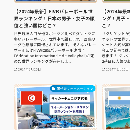
【2024年最新】FIVBバレーボール世
【2024年
界ランキング！日本の男子・女子の順
ング！男子
位と強い国はどこ？
こ？
世界競技人口が他スポーツと比べてダントツに
「クリケットが
多いバレーボール。世界中で親しまれ、国際リ
ケットの世界ラ
ーグも頻繁に開催されています。 そんなバレー
ケット人気が高
ボールにはFIVB(国際バレーボール連盟：
今回の記事では
Fédération Internationale de Volleyball)が定
きます！ クリ
めた世界ランキングが存在しま...
2番目に人気のあ
2024年3月25日
2024年3月25日
国代表フォーメーション