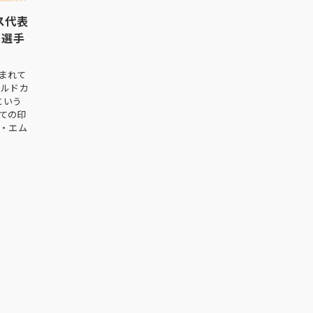
ス代表
・選手
まれて
ールドカ
という
ての印
ン・エム