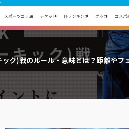
ア
スポーツコラム
チケット
各ランキング
グッズ
コスパ
ーキック)戦のルール・意味とは？距離やフ