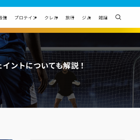
最強
プロテイン
クレカ
旅行
ジム
雑記
ェイントについても解説！