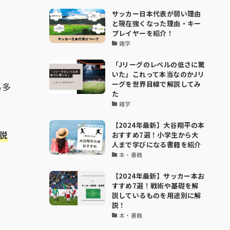
サッカー日本代表が弱い理由
と現在強くなった理由・キー
プレイヤーを紹介！
雑学
「Jリーグのレベルの低さに驚
いた」これって本当なのかJリ
ーグを世界目線で解説してみ
も多
た
雑学
【2024年最新】大谷翔平の本
説
おすすめ7選！小学生から大
人まで学びになる書籍を紹介
本・書籍
【2024年最新】サッカー本お
すすめ7選！戦術や基礎を解
説しているものを用途別に解
説！
本・書籍