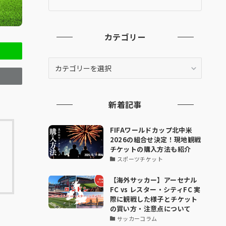
カテゴリー
カ
テ
ゴ
リ
新着記事
ー
FIFAワールドカップ北中米
2026の組合せ決定！現地観戦
チケットの購入方法も紹介
スポーツチケット
【海外サッカー】アーセナル
FC vs レスター・シティFC 実
際に観戦した様子とチケット
の買い方・注意点について
サッカーコラム