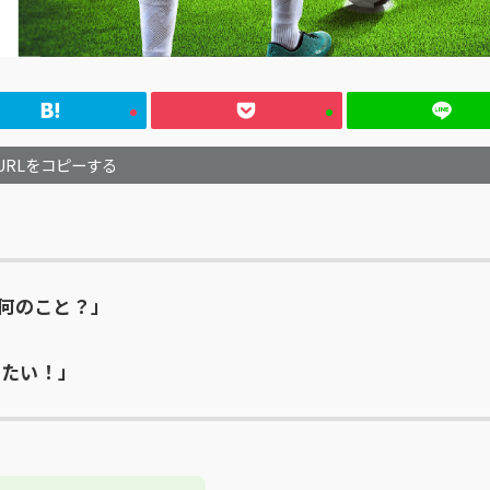
URLをコピーする
て何のこと？」
りたい！」